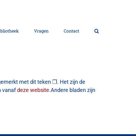
ibliotheek
Vragen
Contact
gemerkt met dit teken
❐
. Het zijn de
n vanaf
deze w
e
bsite
.
Andere bladen zijn