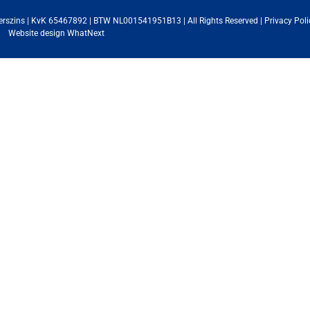
erszins | KvK 65467892 | BTW NL001541951B13 | All Rights Reserved |
Privacy Poli
Website design
WhatNext