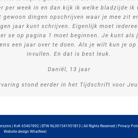
r per week in en dan kijk ik welke bladzijde ik
t gewoon dingen opschrijven waar je mee zit en 
eigen jaar kunt schrijven. Eigenlijk moet ieder
per se op pagina 1 moet beginnen. Je kunt als j
ens een jaar over te doen. Als je wilt kun je o
invullen. En dat is best leuk.
Daniël, 13 jaar
rvaring stond eerder in het Tijdschrift voor Je
erszins | KvK 65467892 | BTW NL001541951B13 | All Rights Reserved |
Privacy Poli
Website design
WhatNext