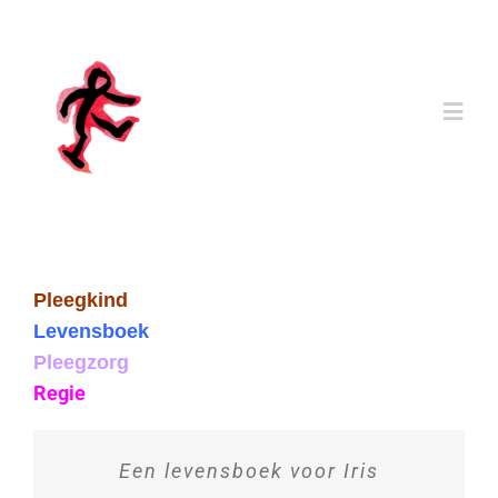
Ga
naar
inhoud
Togg
Navi
Home
Mijn Levensboek
Pleegkind
Levensboek
Ervaringen
Pleegzorg
Regie
Bibliotheek
Een levensboek voor Iris
Vragen