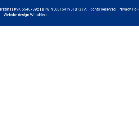
erszins | KvK 65467892 | BTW NL001541951B13 | All Rights Reserved |
Privacy Poli
Website design
WhatNext