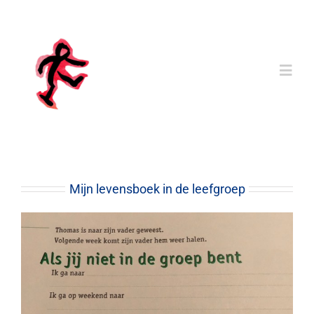
Ga
naar
inhoud
Togg
Navi
Home
Mijn Levensboek
Mijn levensboek in de leefgroep
Ervaringen
Bibliotheek
Vragen