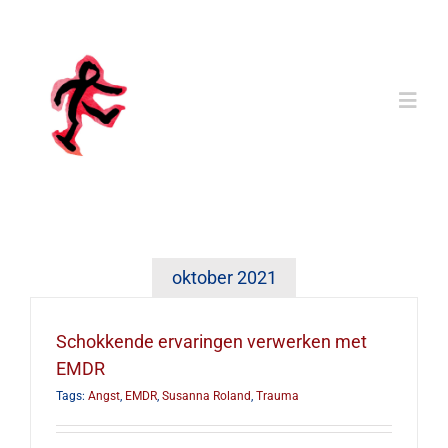
Ga
naar
inhoud
Togg
Navi
Home
Mijn Levensboek
oktober 2021
Ervaringen
Schokkende ervaringen verwerken met
EMDR
Bibliotheek
Tags:
Angst
,
EMDR
,
Susanna Roland
,
Trauma
Vragen