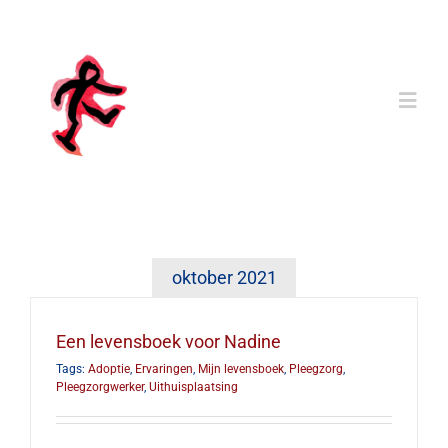
Ga
naar
inhoud
Togg
Navi
Home
Mijn Levensboek
oktober 2021
Ervaringen
Een levensboek voor Nadine
Tags:
Adoptie
,
Ervaringen
,
Mijn levensboek
,
Pleegzorg
,
Bibliotheek
Pleegzorgwerker
,
Uithuisplaatsing
Vragen