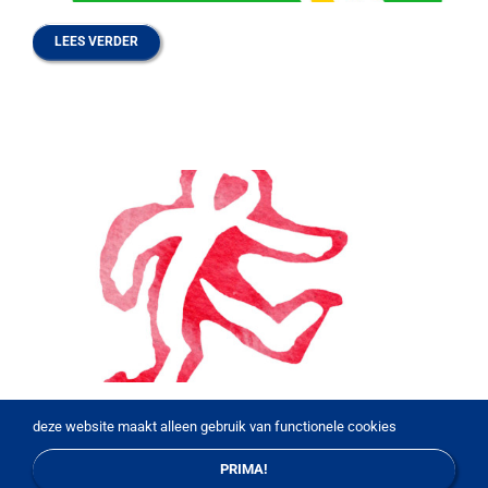
LEES VERDER
LEES VERDER
deze website maakt alleen gebruik van functionele cookies
PRIMA!